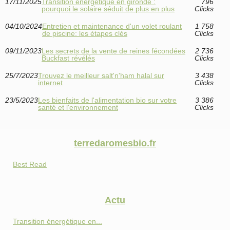
17/11/2025
Transition énergétique en gironde :
796
pourquoi le solaire séduit de plus en plus
Clicks
04/10/2024
Entretien et maintenance d'un volet roulant
1 758
de piscine: les étapes clés
Clicks
09/11/2023
Les secrets de la vente de reines fécondées
2 736
Buckfast révélés
Clicks
25/7/2023
Trouvez le meilleur salt'n'ham halal sur
3 438
internet
Clicks
23/5/2023
Les bienfaits de l'alimentation bio sur votre
3 386
santé et l'environnement
Clicks
terredaromesbio.fr
Best Read
Actu
Transition énergétique en...