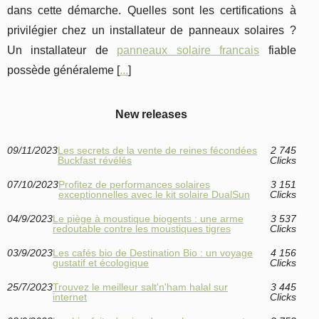
dans cette démarche. Quelles sont les certifications à
privilégier chez un installateur de panneaux solaires ?
Un installateur de
panneaux solaire francais
fiable
possède généraleme [
...
]
New releases
09/11/2023
Les secrets de la vente de reines fécondées
2 745
Buckfast révélés
Clicks
07/10/2023
Profitez de performances solaires
3 151
exceptionnelles avec le kit solaire DualSun
Clicks
04/9/2023
Le piège à moustique biogents : une arme
3 537
redoutable contre les moustiques tigres
Clicks
03/9/2023
Les cafés bio de Destination Bio : un voyage
4 156
gustatif et écologique
Clicks
25/7/2023
Trouvez le meilleur salt'n'ham halal sur
3 445
internet
Clicks