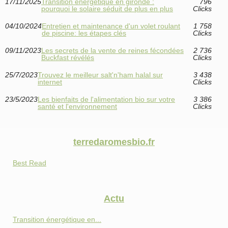
17/11/2025
Transition énergétique en gironde :
796
pourquoi le solaire séduit de plus en plus
Clicks
04/10/2024
Entretien et maintenance d'un volet roulant
1 758
de piscine: les étapes clés
Clicks
09/11/2023
Les secrets de la vente de reines fécondées
2 736
Buckfast révélés
Clicks
25/7/2023
Trouvez le meilleur salt'n'ham halal sur
3 438
internet
Clicks
23/5/2023
Les bienfaits de l'alimentation bio sur votre
3 386
santé et l'environnement
Clicks
terredaromesbio.fr
Best Read
Actu
Transition énergétique en...